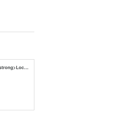
LocaliST｜地域のスペシャリストを目指す｜<strong>Local i</strong>nformation for <strong>S</strong>ustainable <strong>
。