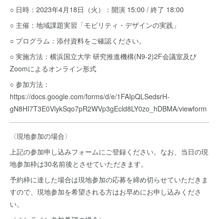
○ 日時：2023年4月18日（火）：開演 15:00 / 終了 18:00
○ 主催：地域課題実習「モビリティ・デザインの実践」
○ プログラム：添付資料をご確認ください。
○ 実施方法：横浜国立大学 研究推進機構(N9-2)2F会議室及び
Zoomによるオンライン形式
○ 参加方法：
https://docs.google.com/forms/d/e/1FAIpQLSedsrH-
gN8HI7T3E0VlykSqo7pR2WVp3gEcld8LY0zo_hDBMA/viewform
〈現地参加の場合〉
上記の参加申し込みフォームにご登録ください。なお、当日の現
地参加枠は30名前後とさせていただきます。
予約枠に達した場合は現地参加の応募を締め切らせていただきま
すので、現地参加を希望される方はお早めにお申し込みくださ
い。