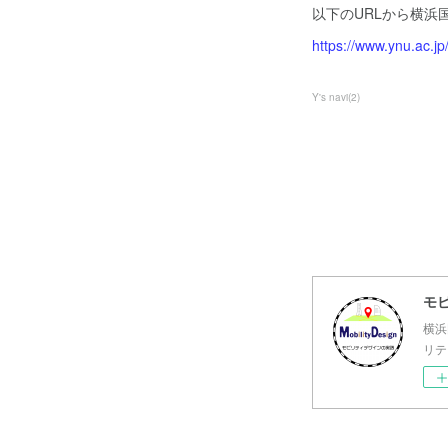
以下のURLから横浜
https://www.ynu.ac.jp
Y's navi
(
2
)
モ
横浜
リテ