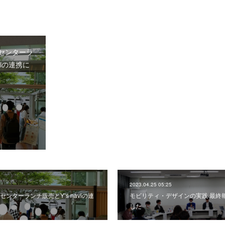
センターラ
viの連携に
2023.04.25 05:25
ンターランチ販売とY’s naviの連
モビリティ・デザインの実践 最終
した